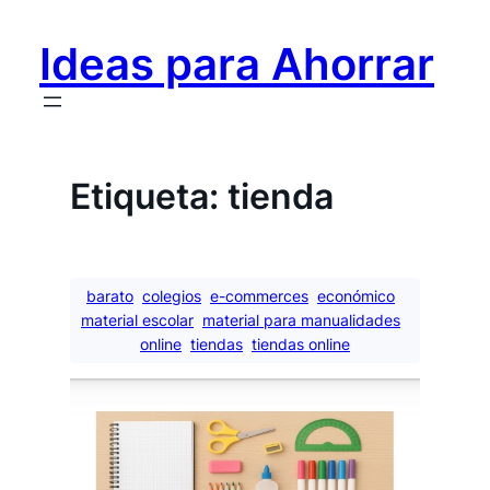
Saltar
al
Ideas para Ahorrar
contenido
Etiqueta:
tienda
barato
colegios
e-commerces
económico
material escolar
material para manualidades
online
tiendas
tiendas online